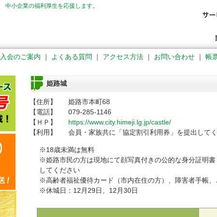
 中小企業の福利厚生を応援します。
入会のご案内
｜
よくある質問
｜
アクセス方法
｜
お問い合わせ
｜
帳
姫路城
【住所】
姫路市本町68
【電話】
079-285-1146
【ＨＰ】
https://www.city.himeji.lg.jp/castle/
【利用】
会員・家族共に「協定割引利用券」を提出して
※18歳未満は無料
※姫路市民の方は現地にて顔写真付きの公的な身分証明書
してください
※高齢者福祉優待カード（市内在住の方）、障害者手帳、
※休城日：12月29日、12月30日