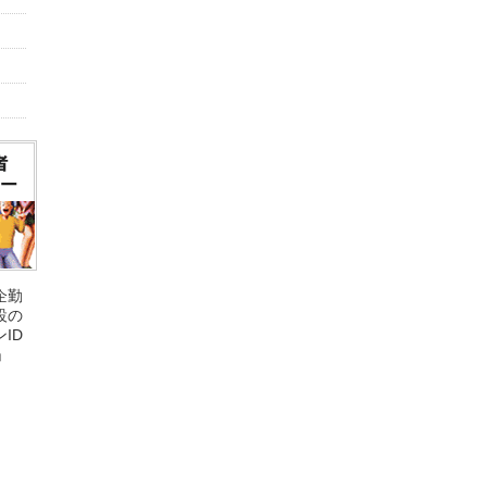
企勤
設の
ID
」