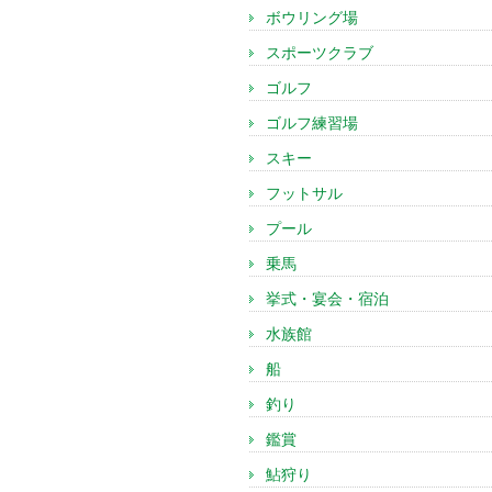
ボウリング場
スポーツクラブ
ゴルフ
ゴルフ練習場
スキー
フットサル
プール
乗馬
挙式・宴会・宿泊
水族館
船
釣り
鑑賞
鮎狩り